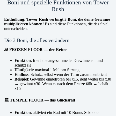
Boni und spezielle Funktionen von Tower
Rush
Enthüllung: Tower Rush verbirgt 3 Boni, die deine Gewinne
multiplizieren können!
Es sind diese Funktionen, die das Spiel
unterscheiden.
Die 3 Boni, die alles verändern
🧊 FROZEN FLOOR — der Retter
Funktion
: friert alle angesammelten Gewinne ein und
schützt sie
Häufigkeit
: maximal 1 Mal pro Sitzung
Einfluss
: Schutz, selbst wenn der Turm zusammenbricht
Beispiel
: Gewinne eingefroren bei x15, geht weiter bis x30
→ gewinnt x30. Wenn es nach dem Freeze fällt → behält
x15
🏛️ TEMPLE FLOOR — das Glücksrad
Funktion
: aktiviert ein Rad mit 10 Bonus-Sektionen