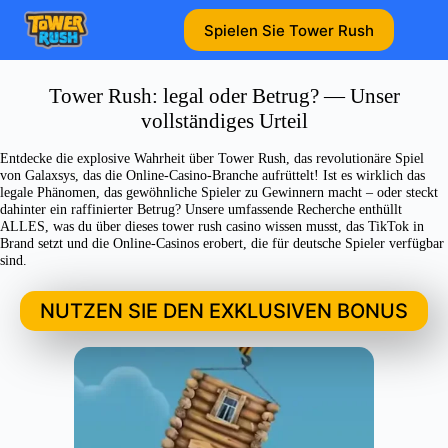
Zum
Inhalt
Spielen Sie Tower Rush
springen
Tower Rush: legal oder Betrug? — Unser
vollständiges Urteil
Entdecke die explosive Wahrheit über Tower Rush, das revolutionäre Spiel
von Galaxsys, das die Online-Casino-Branche aufrüttelt! Ist es wirklich das
legale Phänomen, das gewöhnliche Spieler zu Gewinnern macht – oder steckt
dahinter ein raffinierter Betrug? Unsere umfassende Recherche enthüllt
ALLES, was du über dieses tower rush casino wissen musst, das TikTok in
Brand setzt und die Online-Casinos erobert, die für deutsche Spieler verfügbar
sind.
NUTZEN SIE DEN EXKLUSIVEN BONUS