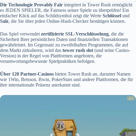
Die Technologie Provably Fair
integriert in Tower Rush ermöglicht
es JEDEN SPIELER, die Fairness seiner Spiele zu überprüfen! Ein
einfacher Klick auf das Schildsymbol zeigt die Werte
Schlüssel
und
Salz
, die Sie über jeden Online-Hash-Checker bestätigen können.
Das Spiel verwendet
zertifizierte SSL-Verschlüsselung
, die die
Sicherheit Ihrer persönlichen Daten und finanziellen Transaktionen
gewährleistet. Im Gegensatz zu zweifelhaften Programmen, die auf
dem Markt zirkulieren, wird das
tower rush slot
(und seine Casino-
Version) in der Regel von Plattformen angeboten, die
verantwortungsbewusste Spielpraktiken befolgen.
Über 120 Partner-Casinos
bieten Tower Rush an, darunter Namen
wie 1Win, Betsson, Bwin, PokerStars und andere Plattformen, die für
ihre internationale Präsenz anerkannt sind.