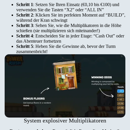
Schritt 1
: Setzen Sie Ihren Einsatz (€0,10 bis €100) und
verwenden Sie die Tasten “X2” oder “ALL IN”
Schritt 2
: Klicken Sie im perfekten Moment auf “BUILD”,
während der Kran schwingt
Schritt 3
: Sehen Sie, wie die Multiplikatoren in die Höhe
schießen (sie multiplizieren sich miteinander!)
Schritt 4
: Entscheiden Sie in jeder Etage: “Cash Out” oder
das Abenteuer fortsetzen
Schritt 5
: Heben Sie die Gewinne ab, bevor der Turm
zusammenbricht!
System explosiver Multiplikatoren