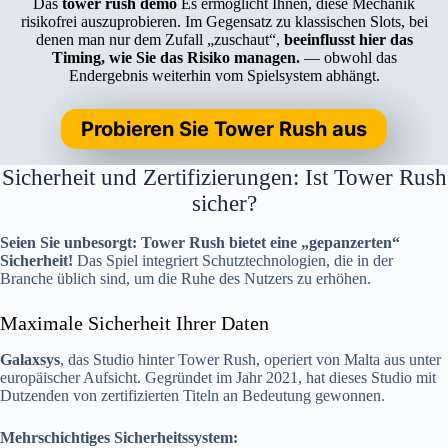
Das
tower rush demo
Es ermöglicht Ihnen, diese Mechanik
risikofrei auszuprobieren. Im Gegensatz zu klassischen Slots, bei
denen man nur dem Zufall „zuschaut“,
beeinflusst hier das
Timing, wie Sie das Risiko managen.
— obwohl das
Endergebnis weiterhin vom Spielsystem abhängt.
Probieren Sie Tower Rush aus
Sicherheit und Zertifizierungen: Ist Tower Rush
sicher?
Seien Sie unbesorgt: Tower Rush bietet eine „gepanzerten“
Sicherheit!
Das Spiel integriert Schutztechnologien, die in der
Branche üblich sind, um die Ruhe des Nutzers zu erhöhen.
Maximale Sicherheit Ihrer Daten
Galaxsys
, das Studio hinter Tower Rush, operiert von Malta aus unter
europäischer Aufsicht. Gegründet im Jahr 2021, hat dieses Studio mit
Dutzenden von zertifizierten Titeln an Bedeutung gewonnen.
Mehrschichtiges Sicherheitssystem: